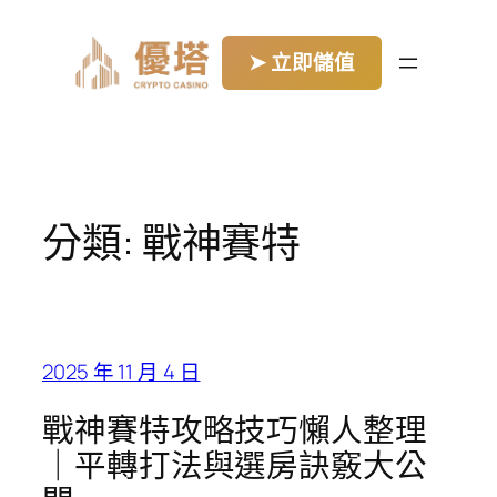
跳
至
➤ 立即儲值
主
要
內
容
分類:
戰神賽特
2025 年 11 月 4 日
戰神賽特攻略技巧懶人整理
｜平轉打法與選房訣竅大公