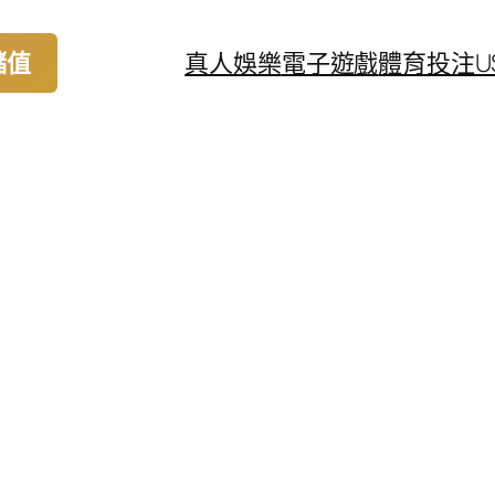
儲值
真人娛樂
電子遊戲
體育投注
U