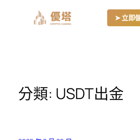
跳
至
➤ 立即
主
要
內
容
分類:
USDT出金