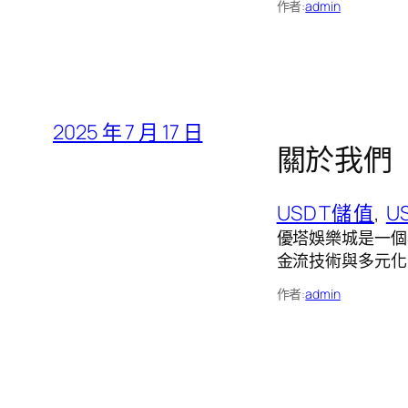
作者:
admin
2025 年 7 月 17 日
關於我們
USDT儲值
, 
U
優塔娛樂城是一個
金流技術與多元化
作者:
admin