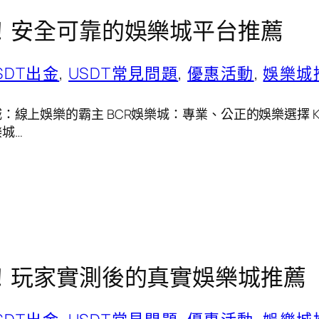
！安全可靠的娛樂城平台推薦
SDT出金
, 
USDT常見問題
, 
優惠活動
, 
娛樂城
城：線上娛樂的霸主 BCR娛樂城：專業、公正的娛樂選擇 
城…
！玩家實測後的真實娛樂城推薦