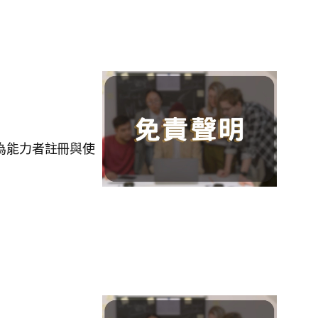
行為能力者註冊與使