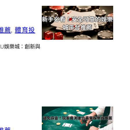
推薦
, 
體育投
KU娛樂城：創新與