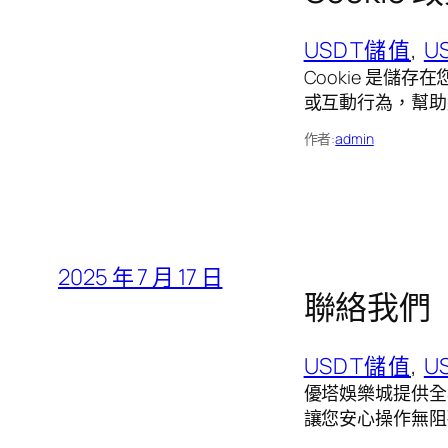
USDT儲值
, 
U
Cookie 是
或互動行為，幫助
作者:
admin
2025 年 7 月 17 日
聯絡我們
USDT儲值
, 
U
優塔娛樂城提供全年
讓您安心操作無阻