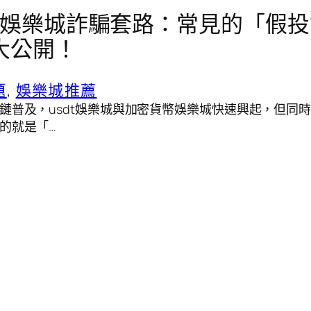
DT娛樂城詐騙套路：常見的「假
大公開！
題
, 
娛樂城推薦
鏈普及，usdt娛樂城與加密貨幣娛樂城快速興起，但同
的就是「…