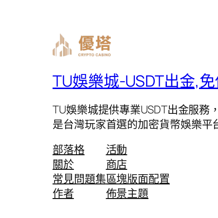
TU娛樂城-USDT出金
TU娛樂城提供專業USDT出金服
是台灣玩家首選的加密貨幣娛樂平
部落格
活動
關於
商店
常見問題集
區塊版面配置
作者
佈景主題