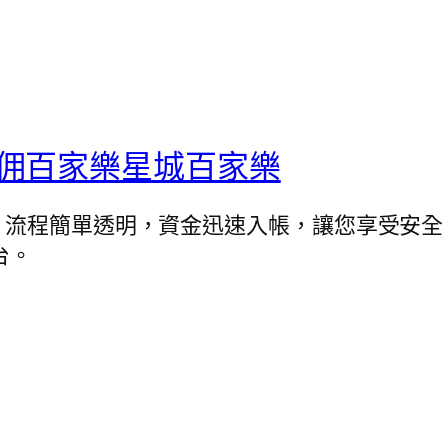
,免佣百家樂星城百家樂
務，流程簡單透明，資金迅速入帳，讓您享受安
台。