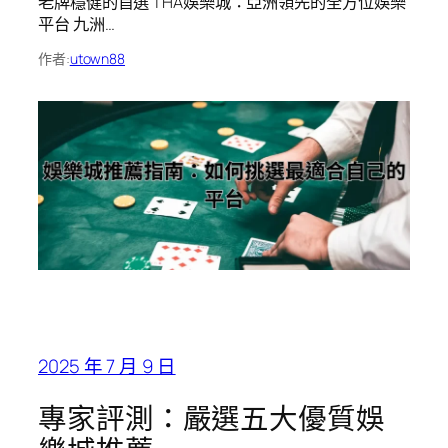
老牌穩健的首選 THA娛樂城：亞洲領先的全方位娛樂
平台 九洲…
作者:
utown88
2025 年 7 月 9 日
專家評測：嚴選五大優質娛