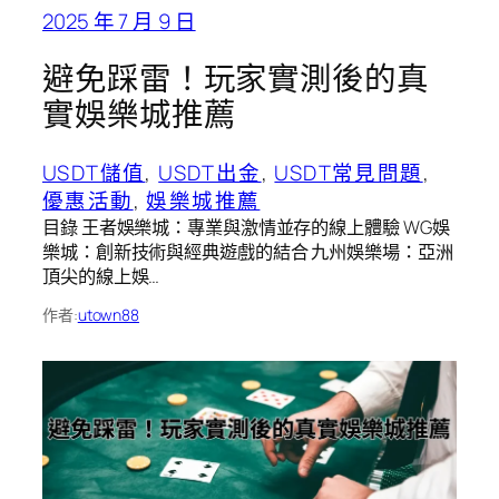
2025 年 7 月 9 日
避免踩雷！玩家實測後的真
實娛樂城推薦
USDT儲值
, 
USDT出金
, 
USDT常見問題
, 
優惠活動
, 
娛樂城推薦
目錄 王者娛樂城：專業與激情並存的線上體驗 WG娛
樂城：創新技術與經典遊戲的結合 九州娛樂場：亞洲
頂尖的線上娛…
作者:
utown88