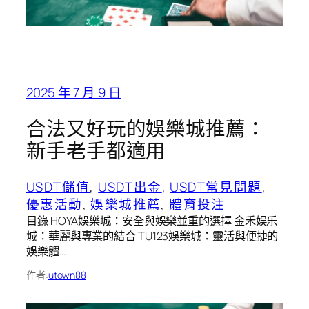
2025 年 7 月 9 日
合法又好玩的娛樂城推薦：
新手老手都適用
USDT儲值
, 
USDT出金
, 
USDT常見問題
, 
優惠活動
, 
娛樂城推薦
, 
體育投注
目錄 HOYA娛樂城：安全與娛樂並重的選擇 金禾娱乐
城：華麗與專業的結合 TU123娛樂城：靈活與便捷的
娛樂體…
作者:
utown88