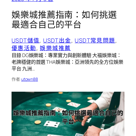
娛樂城推薦指南：如何挑選
最適合自己的平台
USDT儲值
, 
USDT出金
, 
USDT常見問題
, 
優惠活動
, 
娛樂城推薦
目錄 DG娛樂城：專業實力與創新體驗 大福娛樂城：
老牌穩健的首選 THA娛樂城：亞洲領先的全方位娛樂
平台 九洲…
作者:
utown88