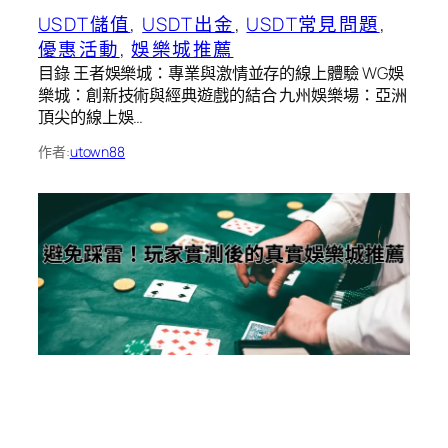
USDT儲值
, 
USDT出金
, 
USDT常見問題
, 
優惠活動
, 
娛樂城推薦
目錄 王者娛樂城：專業與激情並存的線上體驗 WG娛
樂城：創新技術與經典遊戲的結合 九州娛樂場：亞洲
頂尖的線上娛…
作者:
utown88