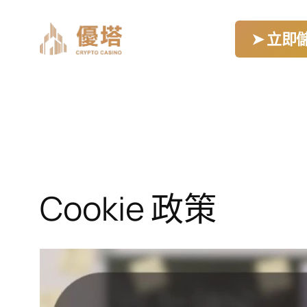
跳
至
➤ 立即
主
要
內
容
Cookie 政策