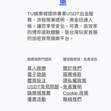
樂
TU娛樂城提供專業USDT出金服
務，流程簡單透明，資金迅速入
帳，讓您享受安全、可靠、高效率
的博弈提款體驗，是台灣玩家首選
的加密貨幣娛樂平台。
娛樂城熱門選項
優塔娛樂城｜免責宣告
真人娛樂
關於我們
電子遊戲
服務條款
體育投注
隱私權政策
USDT常見問題
免責聲明
娛樂城推薦
Cookie 政策
優惠活動
聯絡我們