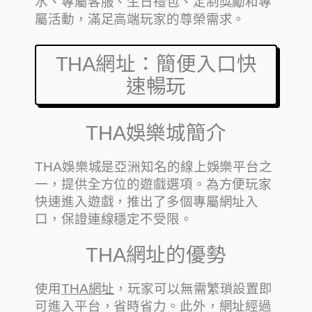
水、專屬客服、生日禮包、定制獎勵和專
屬活動，滿足高端玩家的尊榮需求。
THA網址：簡便入口快
速暢玩
THA娛樂城簡介
THA娛樂城是亞洲知名的線上娛樂平台之
一，提供全方位的遊戲選項。為方便玩家
快速進入遊戲，推出了多個專屬網址入
口，保證連線穩定不受限。
THA網址的優勢
使用
THA網址
，玩家可以無需繁瑣設置即
可進入平台，省時省力。此外，網址經過