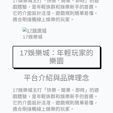
17娛樂城主打「快樂、簡單、即時」的遊
戲體驗，是年輕族群和娛樂新手的首選。
它的介面設計活潑、遊戲規則簡單易懂，
適合剛接觸線上娛樂的玩家。
17娛樂城
17娛樂城：年輕玩家的
樂園
平台介紹與品牌理念
17娛樂城主打「快樂、簡單、即時」的遊
戲體驗，是年輕族群和娛樂新手的首選。
它的介面設計活潑、遊戲規則簡單易懂，
適合剛接觸線上娛樂的玩家。