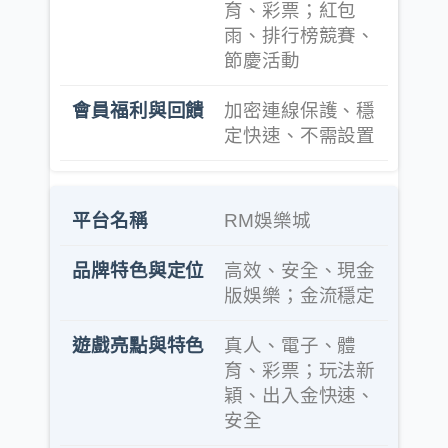
育、彩票；紅包
雨、排行榜競賽、
節慶活動
加密連線保護、穩
定快速、不需設置
RM娛樂城
高效、安全、現金
版娛樂；金流穩定
真人、電子、體
育、彩票；玩法新
穎、出入金快速、
安全