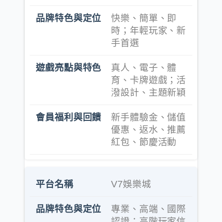
快樂、簡單、即
時；年輕玩家、新
手首選
真人、電子、體
育、卡牌遊戲；活
潑設計、主題新穎
新手體驗金、儲值
優惠、返水、推薦
紅包、節慶活動
V7娛樂城
專業、高端、國際
認證；高階玩家信